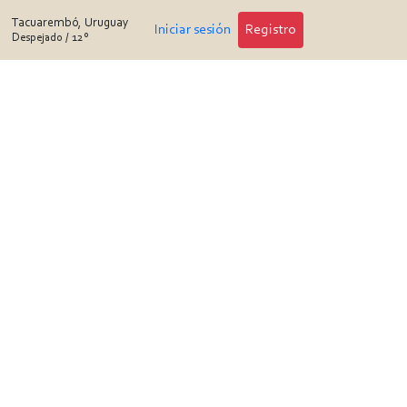
Tacuarembó, Uruguay
Iniciar sesión
Registro
Despejado
/
12°