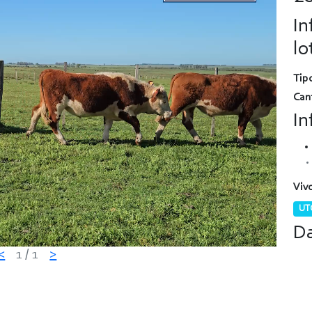
In
lo
Tipo
Can
In
Vivo
UTC
Da
<
1
/ 1
>