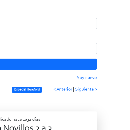
Soy nuevo
< Anterior
|
Siguiente >
Especial Hereford
licado hace 1032 días
 Novillos 2 a 3