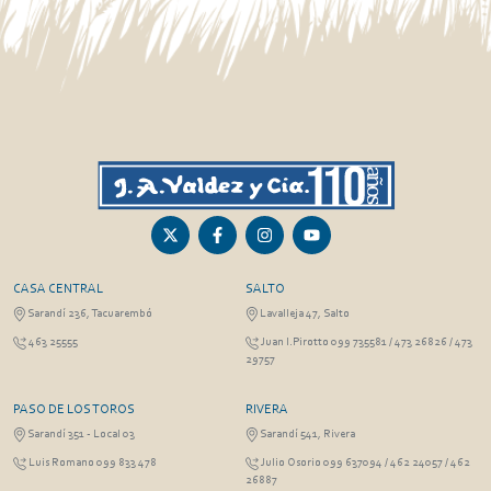
CASA CENTRAL
SALTO
Sarandí 236, Tacuarembó
Lavalleja 47, Salto
463 25555
Juan I.Pirotto 099 735581 / 473 26826 / 473
29757
PASO DE LOS TOROS
RIVERA
Sarandí 351 - Local 03
Sarandí 541, Rivera
Luis Romano 099 833 478
Julio Osorio 099 637094 / 462 24057 / 462
26887