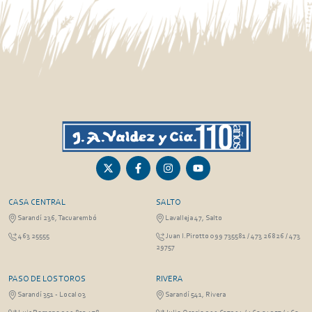
CASA CENTRAL
SALTO
Sarandí 236, Tacuarembó
Lavalleja 47, Salto
463 25555
Juan I.Pirotto 099 735581 / 473 26826 / 473
29757
PASO DE LOS TOROS
RIVERA
Sarandí 351 - Local 03
Sarandí 541, Rivera