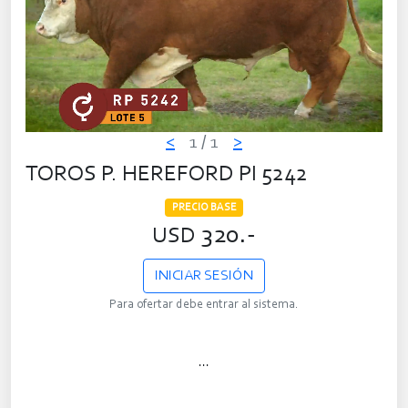
<
1
/ 1
>
TOROS P. HEREFORD PI 5242
PRECIO BASE
320.-
USD
INICIAR SESIÓN
Para ofertar debe entrar al sistema.
...