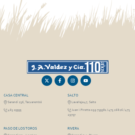
CASA CENTRAL
SALTO
Sarandí 236, Tacuarembó
Lavalleja 47, Salto
463 25555
Juan I.Pirotto 099 735581 / 473 26826 / 473
29757
PASO DE LOS TOROS
RIVERA