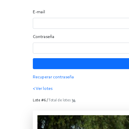
E-mail
Contraseña
Recuperar contraseña
< Ver lotes
Lote #6 /
Total de lotes
34