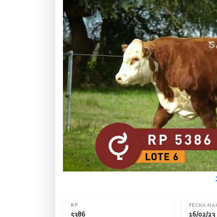
RP
FECHA NA
5386
16/02/23