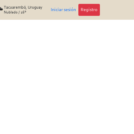
Tacuarembó, Uruguay
Iniciar sesión
Registro
Nublado
/
16°