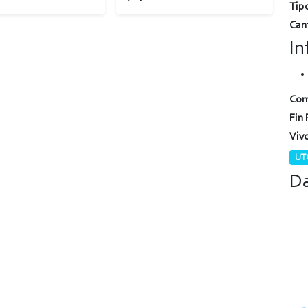
Tipo
Can
In
Com
Fin 
Viv
UTC
Da