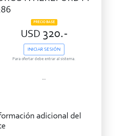
386
PRECIO BASE
320.-
USD
INICIAR SESIÓN
Para ofertar debe entrar al sistema.
...
formación adicional del
te