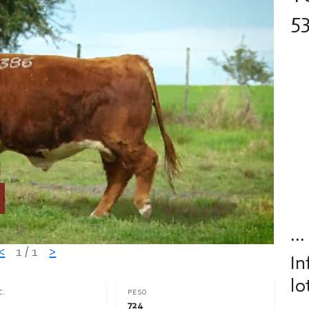
5
...
<
1
/ 1
>
In
lo
C.
PESO
724