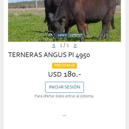
<
1
/ 1
>
TERNERAS ANGUS PI 4950
PRECIO BASE
180.-
USD
INICIAR SESIÓN
Para ofertar debe entrar al sistema.
...