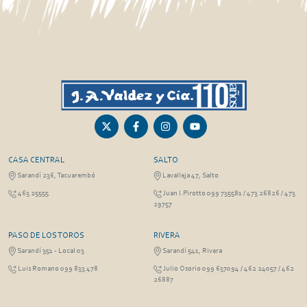
CASA CENTRAL
SALTO
Sarandí 236, Tacuarembó
Lavalleja 47, Salto
463 25555
Juan I.Pirotto 099 735581 / 473 26826 / 473
29757
PASO DE LOS TOROS
RIVERA
Sarandí 351 - Local 03
Sarandí 541, Rivera
Luis Romano 099 833 478
Julio Osorio 099 637094 / 462 24057 / 462
26887