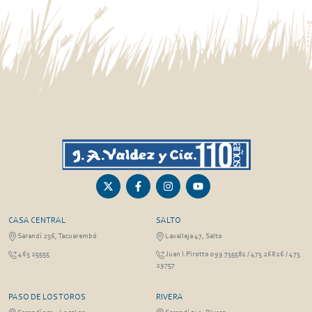
CASA CENTRAL
SALTO
Sarandí 236, Tacuarembó
Lavalleja 47, Salto
463 25555
Juan I.Pirotto 099 735581 / 473 26826 / 473
29757
PASO DE LOS TOROS
RIVERA