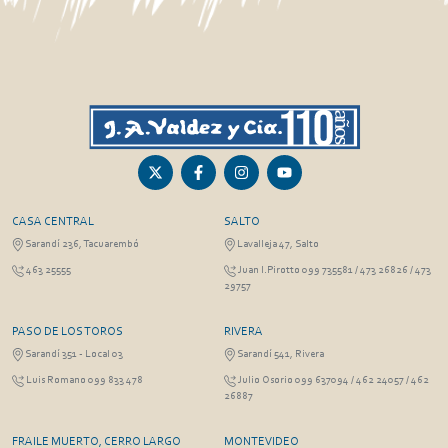
CASA CENTRAL
SALTO
Sarandí 236, Tacuarembó
Lavalleja 47, Salto
463 25555
Juan I.Pirotto 099 735581 / 473 26826 / 473
29757
PASO DE LOS TOROS
RIVERA
Sarandí 351 - Local 03
Sarandí 541, Rivera
Luis Romano 099 833 478
Julio Osorio 099 637094 / 462 24057 / 462
26887
FRAILE MUERTO, CERRO LARGO
MONTEVIDEO