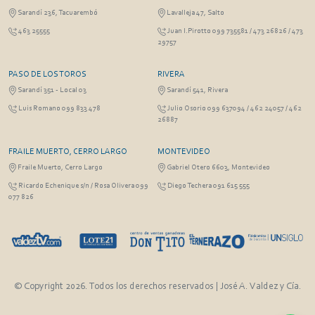
Sarandí 236, Tacuarembó
Lavalleja 47, Salto
463 25555
Juan I.Pirotto 099 735581 / 473 26826 / 473
29757
PASO DE LOS TOROS
RIVERA
Sarandí 351 - Local 03
Sarandí 541, Rivera
Luis Romano 099 833 478
Julio Osorio 099 637094 / 462 24057 / 462
26887
FRAILE MUERTO, CERRO LARGO
MONTEVIDEO
Fraile Muerto, Cerro Largo
Gabriel Otero 6603, Montevideo
Ricardo Echenique s/n / Rosa Olivera 099
Diego Techera 091 615 555
077 826
© Copyright 2026. Todos los derechos reservados | José A. Valdez y Cía.