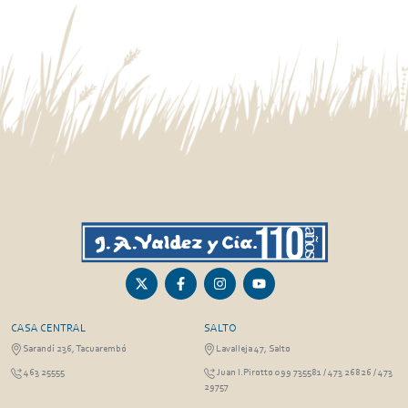
CASA CENTRAL
SALTO
Sarandí 236, Tacuarembó
Lavalleja 47, Salto
463 25555
Juan I.Pirotto 099 735581 / 473 26826 / 473
29757