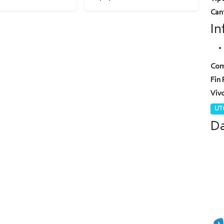
Can
In
Com
Fin 
Viv
UTC
Da