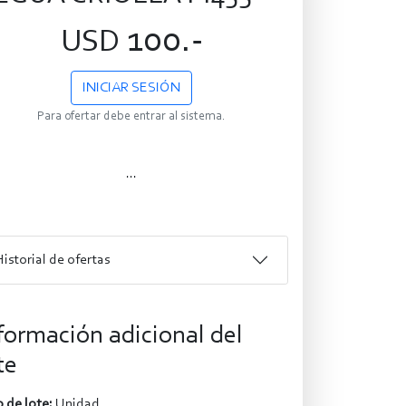
100.-
USD
INICIAR SESIÓN
Para ofertar debe entrar al sistema.
...
Historial de ofertas
formación adicional del
te
 de lote:
Unidad