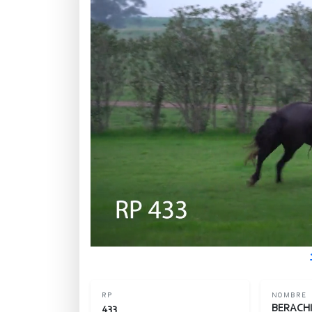
RP
NOMBRE
433
BERACH