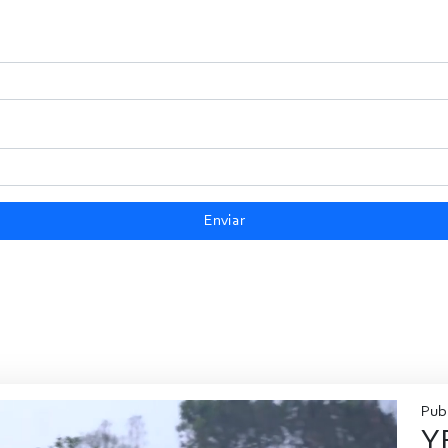
Enviar
Pub
Y