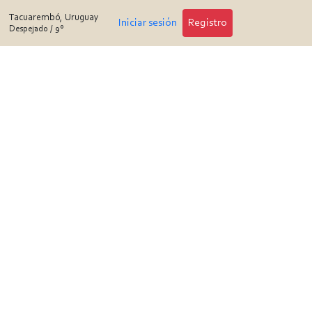
Tacuarembó, Uruguay
Iniciar sesión
Registro
Despejado
/
9°