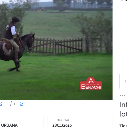
...
<
1
/ 1
>
In
lo
FECHA NAC.
I URBANA
18/11/2010
Tipo