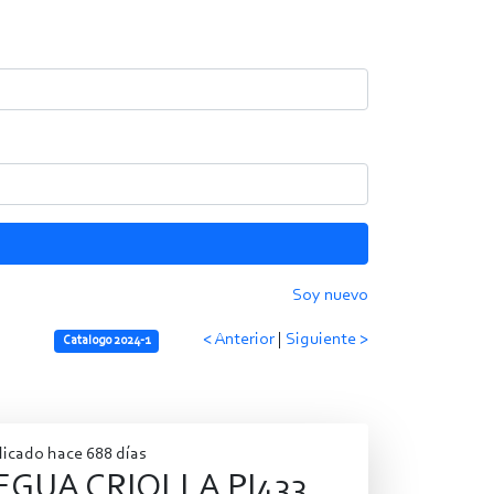
Soy nuevo
< Anterior
|
Siguiente >
Catalogo 2024-1
licado hace 688 días
EGUA CRIOLLA PI433