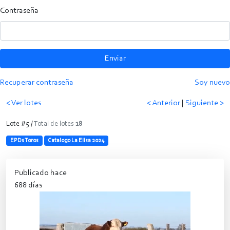
Contraseña
Enviar
Recuperar contraseña
Soy nuevo
< Ver lotes
< Anterior
|
Siguiente >
Lote #5 /
Total de lotes
18
EPDs Toros
Catalogo La Elisa 2024
Publicado hace
688 días