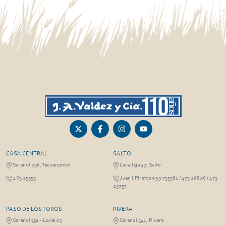
CASA CENTRAL
SALTO
Sarandí 236, Tacuarembó
Lavalleja 47, Salto
463 25555
Juan I.Pirotto 099 735581 / 473 26826 / 473
29757
PASO DE LOS TOROS
RIVERA
Sarandí 351 - Local 03
Sarandí 541, Rivera