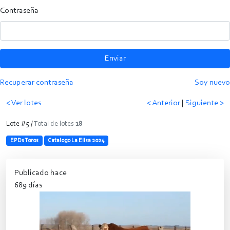
Contraseña
Enviar
Recuperar contraseña
Soy nuevo
< Ver lotes
< Anterior
|
Siguiente >
Lote #5 /
Total de lotes
18
EPDs Toros
Catalogo La Elisa 2024
Publicado hace
689 días