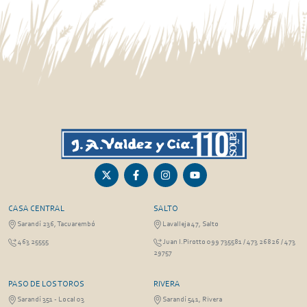
CASA CENTRAL
SALTO
Sarandí 236, Tacuarembó
Lavalleja 47, Salto
463 25555
Juan I.Pirotto 099 735581 / 473 26826 / 473
29757
PASO DE LOS TOROS
RIVERA
Sarandí 351 - Local 03
Sarandí 541, Rivera