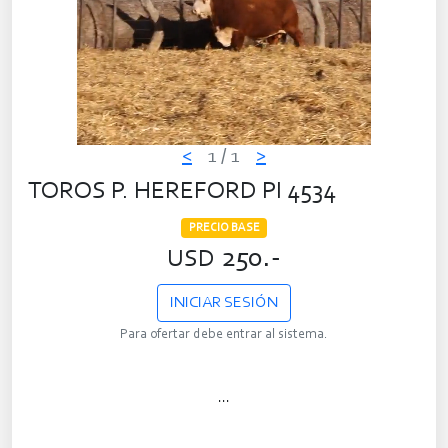
<
1
/ 1
>
TOROS P. HEREFORD PI 4534
PRECIO BASE
250.-
USD
INICIAR SESIÓN
Para ofertar debe entrar al sistema.
...