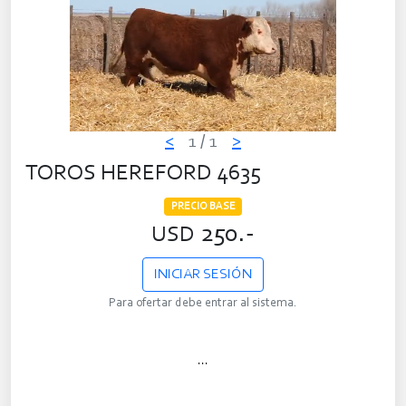
<
1
/ 1
>
TOROS HEREFORD 4635
PRECIO BASE
250.-
USD
INICIAR SESIÓN
Para ofertar debe entrar al sistema.
...