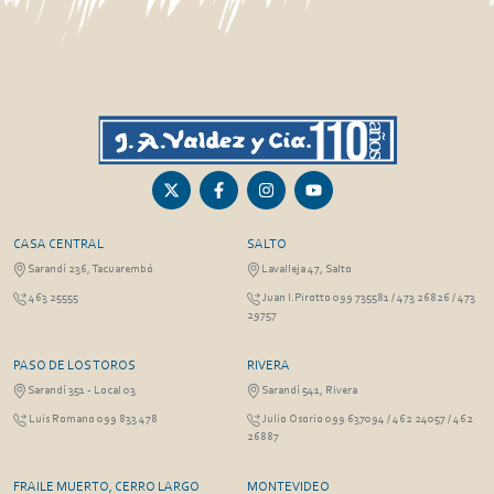
CASA CENTRAL
SALTO
Sarandí 236, Tacuarembó
Lavalleja 47, Salto
463 25555
Juan I.Pirotto 099 735581 / 473 26826 / 473
29757
PASO DE LOS TOROS
RIVERA
Sarandí 351 - Local 03
Sarandí 541, Rivera
Luis Romano 099 833 478
Julio Osorio 099 637094 / 462 24057 / 462
26887
FRAILE MUERTO, CERRO LARGO
MONTEVIDEO