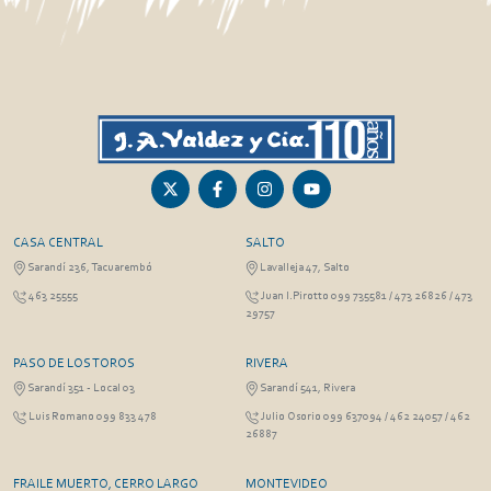
CASA CENTRAL
SALTO
Sarandí 236, Tacuarembó
Lavalleja 47, Salto
463 25555
Juan I.Pirotto 099 735581 / 473 26826 / 473
29757
PASO DE LOS TOROS
RIVERA
Sarandí 351 - Local 03
Sarandí 541, Rivera
Luis Romano 099 833 478
Julio Osorio 099 637094 / 462 24057 / 462
26887
FRAILE MUERTO, CERRO LARGO
MONTEVIDEO