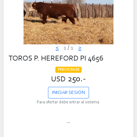
<
1
/ 1
>
TOROS P. HEREFORD PI 4656
PRECIO BASE
250.-
USD
INICIAR SESIÓN
Para ofertar debe entrar al sistema.
...