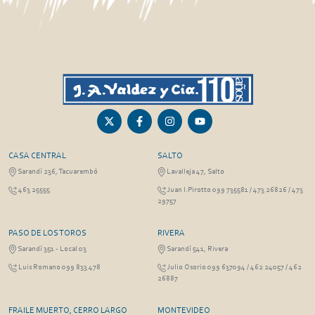
CASA CENTRAL
SALTO
Sarandí 236, Tacuarembó
Lavalleja 47, Salto
463 25555
Juan I.Pirotto 099 735581 / 473 26826 / 473
29757
PASO DE LOS TOROS
RIVERA
Sarandí 351 - Local 03
Sarandí 541, Rivera
Luis Romano 099 833 478
Julio Osorio 099 637094 / 462 24057 / 462
26887
FRAILE MUERTO, CERRO LARGO
MONTEVIDEO