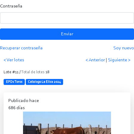
Contraseña
Enviar
Recuperar contraseña
Soy nuevo
< Ver lotes
< Anterior
|
Siguiente >
Lote #11 /
Total de lotes
18
EPDs Toros
Catalogo La Elisa 2024
Publicado hace
686 días