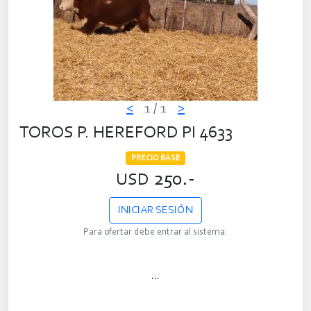
<
1
/ 1
>
TOROS P. HEREFORD PI 4633
PRECIO BASE
250.-
USD
INICIAR SESIÓN
Para ofertar debe entrar al sistema.
...