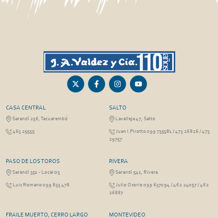
CASA CENTRAL
SALTO
Sarandí 236, Tacuarembó
Lavalleja 47, Salto
463 25555
Juan I.Pirotto 099 735581 / 473 26826 / 473
29757
PASO DE LOS TOROS
RIVERA
Sarandí 351 - Local 03
Sarandí 541, Rivera
Luis Romano 099 833 478
Julio Osorio 099 637094 / 462 24057 / 462
26887
FRAILE MUERTO, CERRO LARGO
MONTEVIDEO