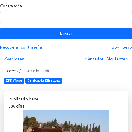
Contraseña
Enviar
Recuperar contraseña
Soy nuevo
< Ver lotes
< Anterior
|
Siguiente >
Lote #12 /
Total de lotes
18
EPDs Toros
Catalogo La Elisa 2024
Publicado hace
686 días