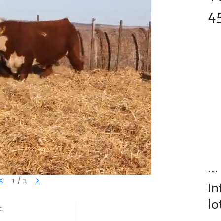
4
...
<
1
/ 1
>
In
lo
C.