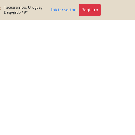
Tacuarembó, Uruguay
Iniciar sesión
Registro
Despejado
/
8°