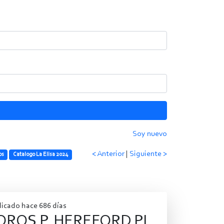
Soy nuevo
< Anterior
|
Siguiente >
os
Catalogo La Elisa 2024
licado hace 686 días
OROS P. HEREFORD PI