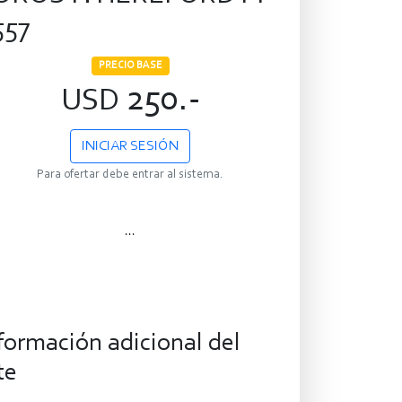
557
PRECIO BASE
250.-
USD
INICIAR SESIÓN
Para ofertar debe entrar al sistema.
...
formación adicional del
te