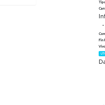
Tipo
Can
In
Com
Fin 
Viv
UTC
Da