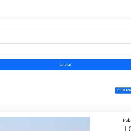
Enviar
EPDs Tor
Pub
T