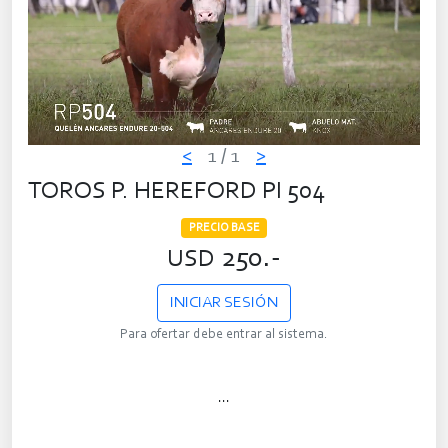
<
1
/ 1
>
TOROS P. HEREFORD PI 504
PRECIO BASE
250.-
USD
INICIAR SESIÓN
Para ofertar debe entrar al sistema.
...