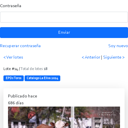
Contraseña
Enviar
Recuperar contraseña
Soy nuevo
< Ver lotes
< Anterior
|
Siguiente >
Lote #14 /
Total de lotes
18
EPDs Toros
Catalogo La Elisa 2024
Publicado hace
686 días