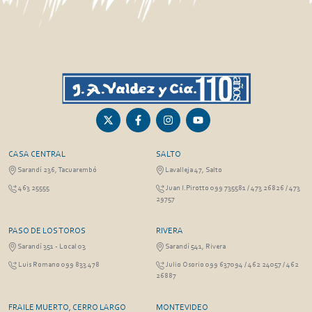
CASA CENTRAL
SALTO
Sarandí 236, Tacuarembó
Lavalleja 47, Salto
463 25555
Juan I.Pirotto 099 735581 / 473 26826 / 473
29757
PASO DE LOS TOROS
RIVERA
Sarandí 351 - Local 03
Sarandí 541, Rivera
Luis Romano 099 833 478
Julio Osorio 099 637094 / 462 24057 / 462
26887
FRAILE MUERTO, CERRO LARGO
MONTEVIDEO