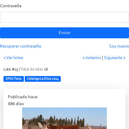
Contraseña
Enviar
Recuperar contraseña
Soy nuevo
< Ver lotes
< Anterior
|
Siguiente >
Lote #15 /
Total de lotes
18
EPDs Toros
Catalogo La Elisa 2024
Publicado hace
686 días