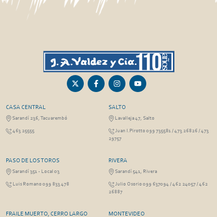
CASA CENTRAL
SALTO
Sarandí 236, Tacuarembó
Lavalleja 47, Salto
463 25555
Juan I.Pirotto 099 735581 / 473 26826 / 473
29757
PASO DE LOS TOROS
RIVERA
Sarandí 351 - Local 03
Sarandí 541, Rivera
Luis Romano 099 833 478
Julio Osorio 099 637094 / 462 24057 / 462
26887
FRAILE MUERTO, CERRO LARGO
MONTEVIDEO