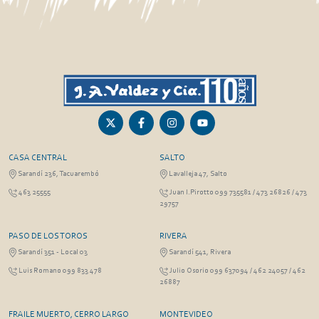
CASA CENTRAL
SALTO
Sarandí 236, Tacuarembó
Lavalleja 47, Salto
463 25555
Juan I.Pirotto 099 735581 / 473 26826 / 473
29757
PASO DE LOS TOROS
RIVERA
Sarandí 351 - Local 03
Sarandí 541, Rivera
Luis Romano 099 833 478
Julio Osorio 099 637094 / 462 24057 / 462
26887
FRAILE MUERTO, CERRO LARGO
MONTEVIDEO