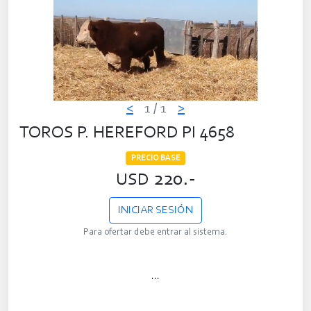
<
1
/ 1
>
TOROS P. HEREFORD PI 4658
PRECIO BASE
220.-
USD
INICIAR SESIÓN
Para ofertar debe entrar al sistema.
...