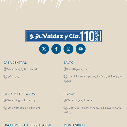
CASA CENTRAL
SALTO
Sarandí 236, Tacuarembó
Lavalleja 47, Salto
463 25555
Juan I.Pirotto 099 735581 / 473 26826 / 473
29757
PASO DE LOS TOROS
RIVERA
Sarandí 351 - Local 03
Sarandí 541, Rivera
Luis Romano 099 833 478
Julio Osorio 099 637094 / 462 24057 / 462
26887
FRAILE MUERTO, CERRO LARGO
MONTEVIDEO