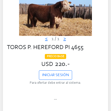
<
1
/ 1
>
TOROS P. HEREFORD PI 4655
PRECIO BASE
220.-
USD
INICIAR SESIÓN
Para ofertar debe entrar al sistema.
...