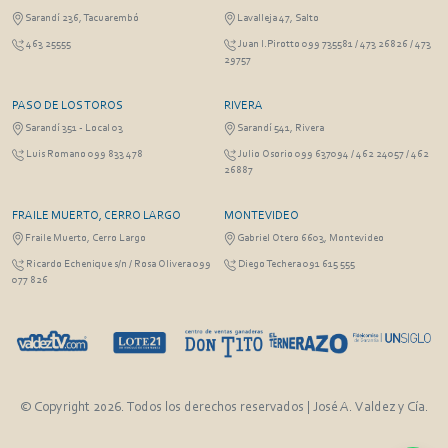
Sarandí 236, Tacuarembó
Lavalleja 47, Salto
463 25555
Juan I.Pirotto 099 735581 / 473 26826 / 473
29757
PASO DE LOS TOROS
RIVERA
Sarandí 351 - Local 03
Sarandí 541, Rivera
Luis Romano 099 833 478
Julio Osorio 099 637094 / 462 24057 / 462
26887
FRAILE MUERTO, CERRO LARGO
MONTEVIDEO
Fraile Muerto, Cerro Largo
Gabriel Otero 6603, Montevideo
Ricardo Echenique s/n / Rosa Olivera 099
Diego Techera 091 615 555
077 826
© Copyright 2026. Todos los derechos reservados | José A. Valdez y Cía.