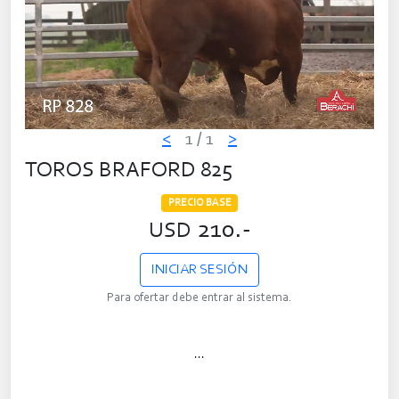
<
1
/ 1
>
TOROS BRAFORD 825
PRECIO BASE
210.-
USD
INICIAR SESIÓN
Para ofertar debe entrar al sistema.
...