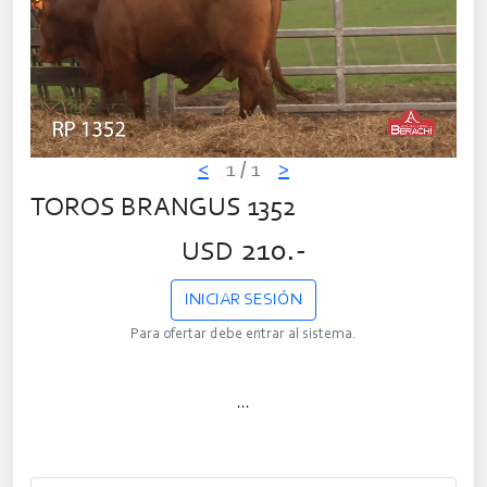
<
1
/ 1
>
TOROS BRANGUS 1352
210.-
USD
INICIAR SESIÓN
Para ofertar debe entrar al sistema.
...