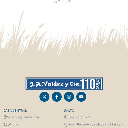
35 Vaquillo...
CASA CENTRAL
SALTO
Sarandí 236, Tacuarembó
Lavalleja 47, Salto
463 25555
Juan I.Pirotto 099 735581 / 473 26826 / 473