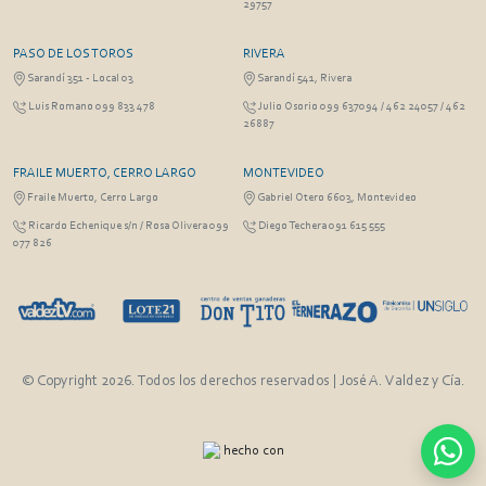
29757
PASO DE LOS TOROS
RIVERA
Sarandí 351 - Local 03
Sarandí 541, Rivera
Luis Romano 099 833 478
Julio Osorio 099 637094 / 462 24057 / 462
26887
FRAILE MUERTO, CERRO LARGO
MONTEVIDEO
Fraile Muerto, Cerro Largo
Gabriel Otero 6603, Montevideo
Ricardo Echenique s/n / Rosa Olivera 099
Diego Techera 091 615 555
077 826
© Copyright 2026. Todos los derechos reservados | José A. Valdez y Cía.
hecho con