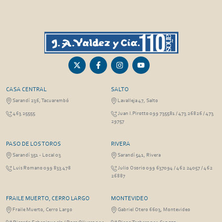
CASA CENTRAL
SALTO
Sarandí 236, Tacuarembó
Lavalleja 47, Salto
463 25555
Juan I.Pirotto 099 735581 / 473 26826 / 473
29757
PASO DE LOS TOROS
RIVERA
Sarandí 351 - Local 03
Sarandí 541, Rivera
Luis Romano 099 833 478
Julio Osorio 099 637094 / 462 24057 / 462
26887
FRAILE MUERTO, CERRO LARGO
MONTEVIDEO
Fraile Muerto, Cerro Largo
Gabriel Otero 6603, Montevideo