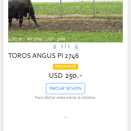
<
1
/ 1
>
TOROS ANGUS PI 2746
PRECIO BASE
250.-
USD
INICIAR SESIÓN
Para ofertar debe entrar al sistema.
...