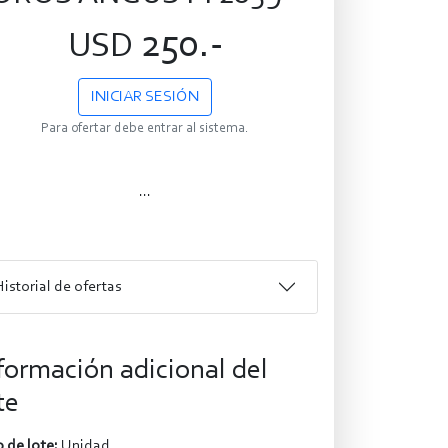
250.-
USD
INICIAR SESIÓN
Para ofertar debe entrar al sistema.
...
Historial de ofertas
formación adicional del
te
 de lote:
Unidad