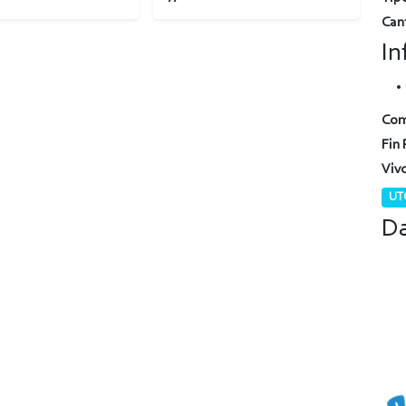
Can
In
Com
Fin 
Viv
UTC
Da