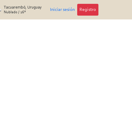
Tacuarembó, Uruguay
Iniciar sesión
Registro
Nublado
/
16°