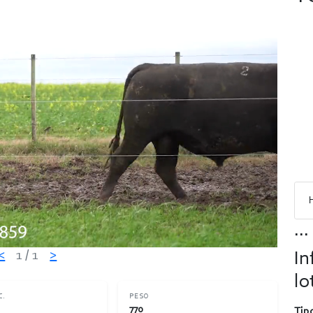
...
<
1
/ 1
>
In
lo
C.
PESO
770
Tipo