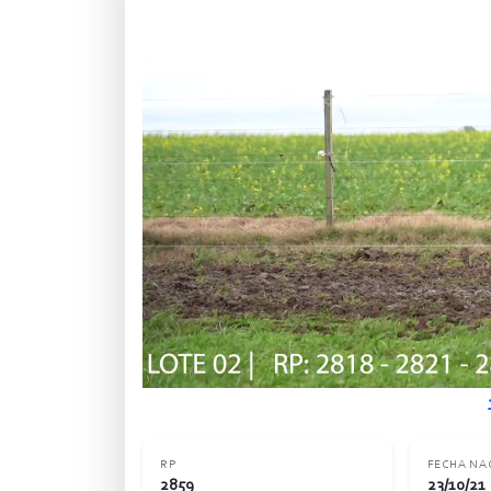
RP
FECHA NA
2859
23/10/21