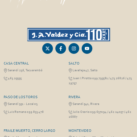
CASA CENTRAL
SALTO
Sarandí 236, Tacuarembó
Lavalleja 47, Salto
463 25555
Juan I.Pirotto 099 735581 / 473 26826 / 473
29757
PASO DE LOS TOROS
RIVERA
Sarandí 351 - Local 03
Sarandí 541, Rivera
Luis Romano 099 833 478
Julio Osorio 099 637094 / 462 24057 / 462
26887
FRAILE MUERTO, CERRO LARGO
MONTEVIDEO