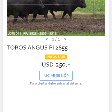
<
1
/ 1
>
TOROS ANGUS PI 2855
PRECIO BASE
250.-
USD
INICIAR SESIÓN
Para ofertar debe entrar al sistema.
...