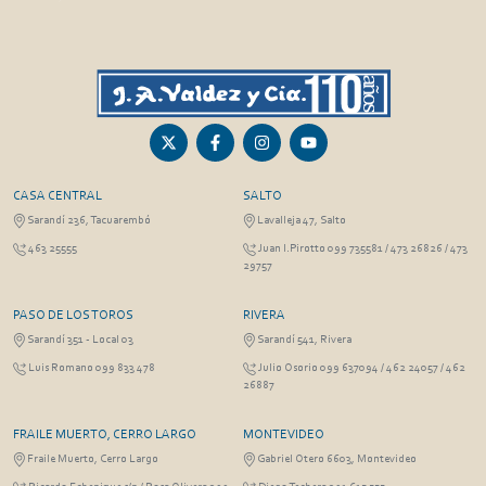
CASA CENTRAL
SALTO
Sarandí 236, Tacuarembó
Lavalleja 47, Salto
463 25555
Juan I.Pirotto 099 735581 / 473 26826 / 473
29757
PASO DE LOS TOROS
RIVERA
Sarandí 351 - Local 03
Sarandí 541, Rivera
Luis Romano 099 833 478
Julio Osorio 099 637094 / 462 24057 / 462
26887
FRAILE MUERTO, CERRO LARGO
MONTEVIDEO
Fraile Muerto, Cerro Largo
Gabriel Otero 6603, Montevideo