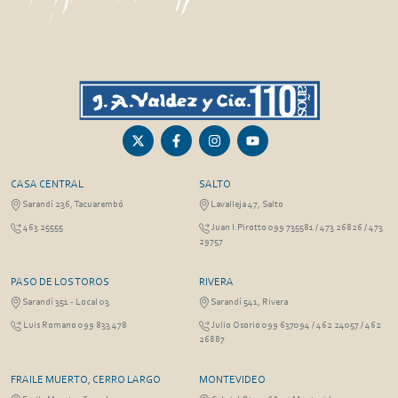
CASA CENTRAL
SALTO
Sarandí 236, Tacuarembó
Lavalleja 47, Salto
463 25555
Juan I.Pirotto 099 735581 / 473 26826 / 473
29757
PASO DE LOS TOROS
RIVERA
Sarandí 351 - Local 03
Sarandí 541, Rivera
Luis Romano 099 833 478
Julio Osorio 099 637094 / 462 24057 / 462
26887
FRAILE MUERTO, CERRO LARGO
MONTEVIDEO