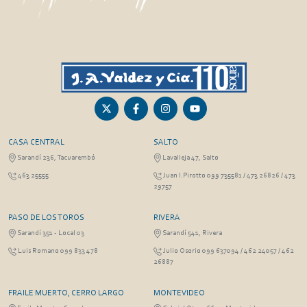
CASA CENTRAL
SALTO
Sarandí 236, Tacuarembó
Lavalleja 47, Salto
463 25555
Juan I.Pirotto 099 735581 / 473 26826 / 473
29757
PASO DE LOS TOROS
RIVERA
Sarandí 351 - Local 03
Sarandí 541, Rivera
Luis Romano 099 833 478
Julio Osorio 099 637094 / 462 24057 / 462
26887
FRAILE MUERTO, CERRO LARGO
MONTEVIDEO