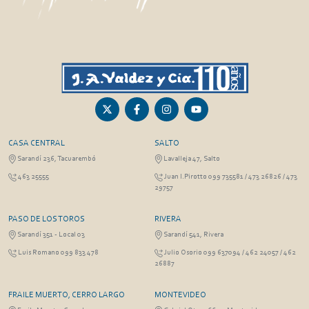
CASA CENTRAL
SALTO
Sarandí 236, Tacuarembó
Lavalleja 47, Salto
463 25555
Juan I.Pirotto 099 735581 / 473 26826 / 473
29757
PASO DE LOS TOROS
RIVERA
Sarandí 351 - Local 03
Sarandí 541, Rivera
Luis Romano 099 833 478
Julio Osorio 099 637094 / 462 24057 / 462
26887
FRAILE MUERTO, CERRO LARGO
MONTEVIDEO