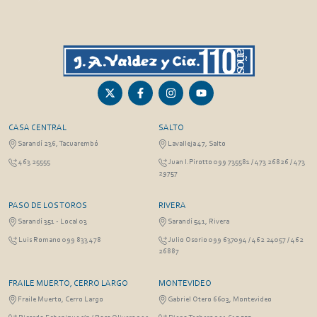
CASA CENTRAL
SALTO
Sarandí 236, Tacuarembó
Lavalleja 47, Salto
463 25555
Juan I.Pirotto 099 735581 / 473 26826 / 473
29757
PASO DE LOS TOROS
RIVERA
Sarandí 351 - Local 03
Sarandí 541, Rivera
Luis Romano 099 833 478
Julio Osorio 099 637094 / 462 24057 / 462
26887
FRAILE MUERTO, CERRO LARGO
MONTEVIDEO
Fraile Muerto, Cerro Largo
Gabriel Otero 6603, Montevideo