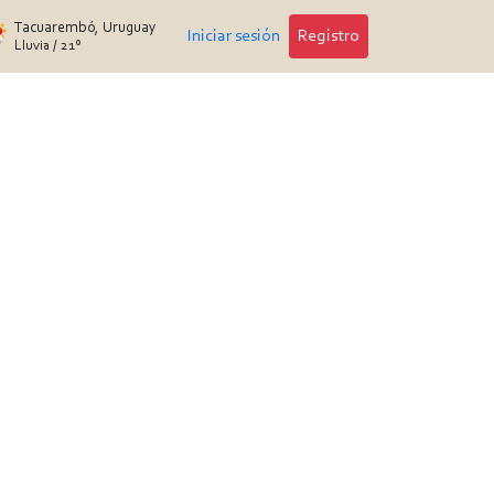
Tacuarembó, Uruguay
Iniciar sesión
Registro
Lluvia
/
21°