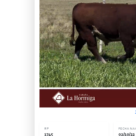
RP
FECHA NA
1745
02/10/22