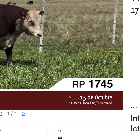
1
...
<
1
/ 1
>
In
lo
C.
CE
42