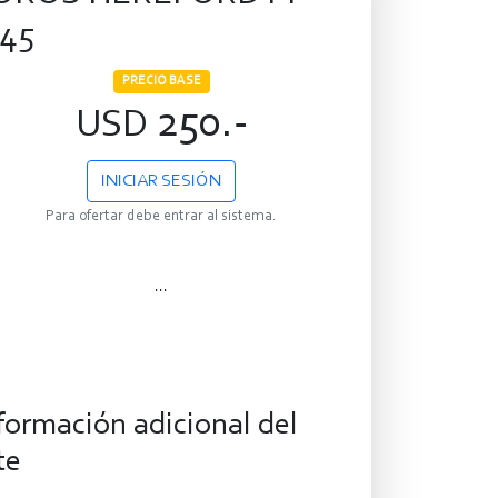
745
PRECIO BASE
250.-
USD
INICIAR SESIÓN
Para ofertar debe entrar al sistema.
...
formación adicional del
te