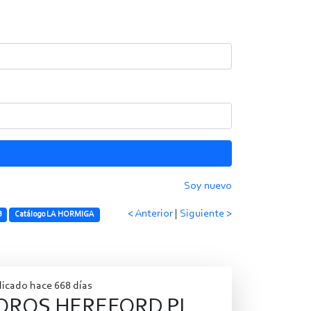
Soy nuevo
< Anterior
|
Siguiente >
B
Catálogo LA HORMIGA
licado hace 668 días
OROS HEREFORD PI