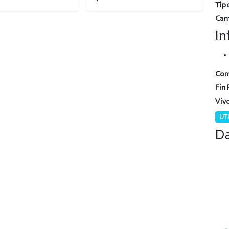
Tipo
Can
In
Com
Fin 
Viv
UTC
Da