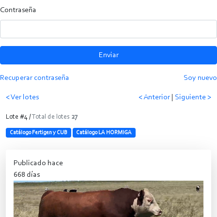
Contraseña
Enviar
Recuperar contraseña
Soy nuevo
< Ver lotes
< Anterior
|
Siguiente >
Lote #4 /
Total de lotes
27
Catálogo Fertigen y CUB
Catálogo LA HORMIGA
Publicado hace
668 días