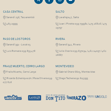
CASA CENTRAL
SALTO
Sarandí 236, Tacuarembó
Lavalleja 47, Salto
463 25555
Juan I.Pirotto 099 735581 / 473 26826 / 473
29757
PASO DE LOS TOROS
RIVERA
Sarandí 351 - Local 03
Sarandí 541, Rivera
Luis Romano 099 833 478
Julio Osorio 099 637094 / 462 24057 / 462
26887
FRAILE MUERTO, CERRO LARGO
MONTEVIDEO
Fraile Muerto, Cerro Largo
Gabriel Otero 6603, Montevideo
Ricardo Echenique s/n / Rosa Olivera 099
Diego Techera 091 615 555
077 826