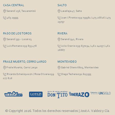
CASA CENTRAL
SALTO
Sarandí 236, Tacuarembó
Lavalleja 47, Salto
463 25555
Juan I.Pirotto 099 735581 / 473 26826 / 473
29757
PASO DE LOS TOROS
RIVERA
Sarandí 351 - Local 03
Sarandí 541, Rivera
Luis Romano 099 833 478
Julio Osorio 099 637094 / 462 24057 / 462
26887
FRAILE MUERTO, CERRO LARGO
MONTEVIDEO
Fraile Muerto, Cerro Largo
Gabriel Otero 6603, Montevideo
Ricardo Echenique s/n / Rosa Olivera 099
Diego Techera 091 615 555
077 826
© Copyright 2026. Todos los derechos reservados | José A. Valdez y Cía.