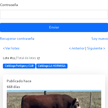
Contraseña
Enviar
Recuperar contraseña
Soy nuevo
< Ver lotes
< Anterior
|
Siguiente >
Lote #11 /
Total de lotes
27
Catálogo Fertigen y CUB
Catálogo LA HORMIGA
Publicado hace
668 días