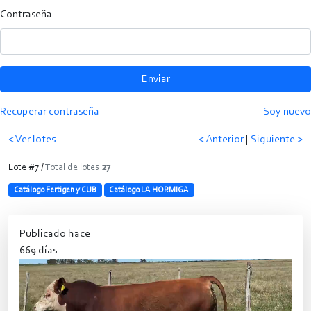
Contraseña
Enviar
Recuperar contraseña
Soy nuevo
< Ver lotes
< Anterior
|
Siguiente >
Lote #7 /
Total de lotes
27
Catálogo Fertigen y CUB
Catálogo LA HORMIGA
Publicado hace
669 días