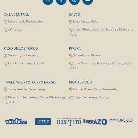
CASA CENTRAL
SALTO
Sarandí 236, Tacuarembó
Lavalleja 47, Salto
463 25555
Juan I.Pirotto 099 735581 / 473 26826 / 473
29757
PASO DE LOS TOROS
RIVERA
Sarandí 351 - Local 03
Sarandí 541, Rivera
Luis Romano 099 833 478
Julio Osorio 099 637094 / 462 24057 / 462
26887
FRAILE MUERTO, CERRO LARGO
MONTEVIDEO
Fraile Muerto, Cerro Largo
Gabriel Otero 6603, Montevideo
Ricardo Echenique s/n / Rosa Olivera 099
Diego Techera 091 615 555
077 826