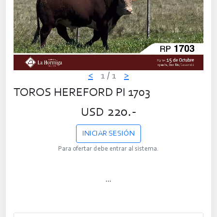
<
1
/ 1
>
TOROS HEREFORD PI 1703
220.-
USD
INICIAR SESIÓN
Para ofertar debe entrar al sistema.
...