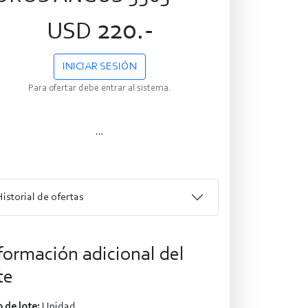
220.-
USD
INICIAR SESIÓN
Para ofertar debe entrar al sistema.
...
Historial de ofertas
formación adicional del
te
 de lote:
Unidad