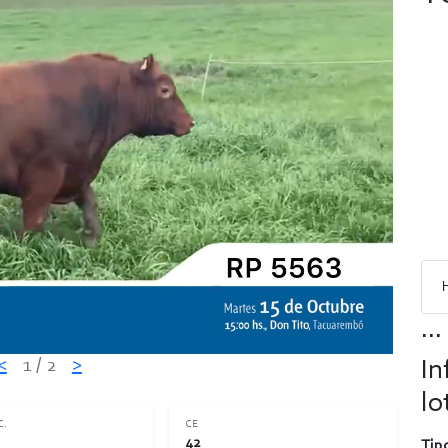
...
<
1
/ 2
>
In
lo
C.
CE
42
Tipo