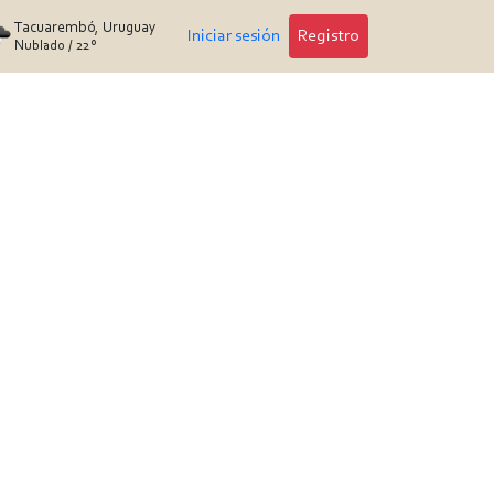
Tacuarembó, Uruguay
Iniciar sesión
Registro
Nublado
/
22°