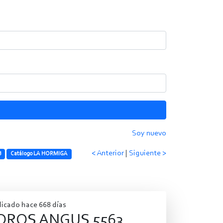
Soy nuevo
< Anterior
|
Siguiente >
B
Catálogo LA HORMIGA
licado hace 668 días
OROS ANGUS 5563