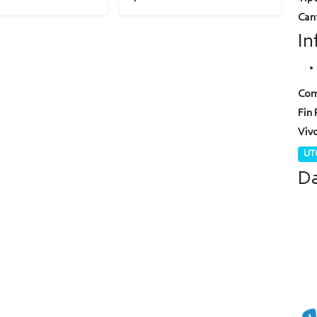
Can
In
Com
Fin 
Viv
UTC
Da