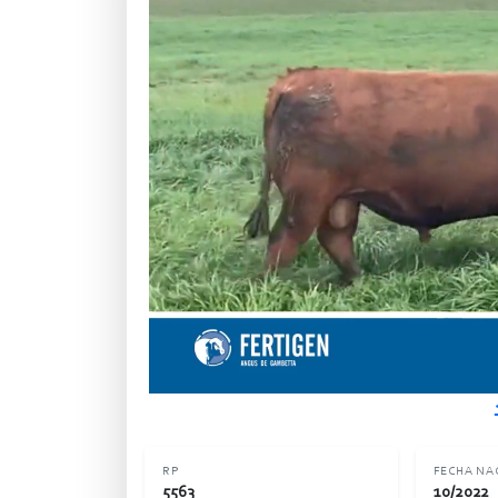
RP
FECHA NA
5563
10/2022