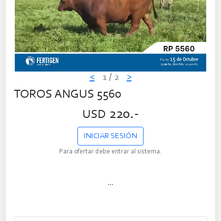
<
1
/ 2
>
TOROS ANGUS 5560
220.-
USD
INICIAR SESIÓN
Para ofertar debe entrar al sistema.
...