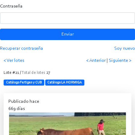
Contraseña
Enviar
Recuperar contraseña
Soy nuevo
< Ver lotes
< Anterior
|
Siguiente >
Lote #21 /
Total de lotes
27
Catálogo Fertigen y CUB
Catálogo LA HORMIGA
Publicado hace
669 días