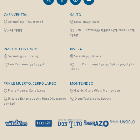
CASA CENTRAL
SALTO
Sarandí 236, Tacuarembó
Lavalleja 47, Salto
463 25555
Juan I.Pirotto 099 735581 / 473 26826 / 473
29757
PASO DE LOS TOROS
RIVERA
Sarandí 351 - Local 03
Sarandí 541, Rivera
Luis Romano 099 833 478
Julio Osorio 099 637094 / 462 24057 / 462
26887
FRAILE MUERTO, CERRO LARGO
MONTEVIDEO
Fraile Muerto, Cerro Largo
Gabriel Otero 6603, Montevideo
Ricardo Echenique s/n / Rosa Olivera 099
Diego Techera 091 615 555
077 826