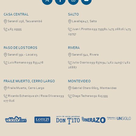
CASA CENTRAL
SALTO
Sarandí 236, Tacuarembó
Lavalleja 47, Salto
463 25555
Juan I.Pirotto 099 735581 / 473 26826 / 473
29757
PASO DE LOS TOROS
RIVERA
Sarandí 351 - Local 03
Sarandí 541, Rivera
Luis Romano 099 833 478
Julio Osorio 099 637094 / 462 24057 / 462
26887
FRAILE MUERTO, CERRO LARGO
MONTEVIDEO
Fraile Muerto, Cerro Largo
Gabriel Otero 6603, Montevideo
Ricardo Echenique s/n / Rosa Olivera 099
Diego Techera 091 615 555
077 826