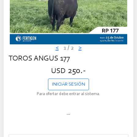
<
1
/ 2
>
TOROS ANGUS 177
250.-
USD
INICIAR SESIÓN
Para ofertar debe entrar al sistema.
...