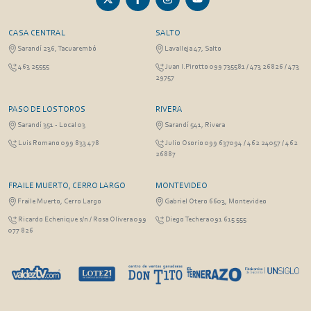
CASA CENTRAL
SALTO
Sarandí 236, Tacuarembó
Lavalleja 47, Salto
463 25555
Juan I.Pirotto 099 735581 / 473 26826 / 473
29757
PASO DE LOS TOROS
RIVERA
Sarandí 351 - Local 03
Sarandí 541, Rivera
Luis Romano 099 833 478
Julio Osorio 099 637094 / 462 24057 / 462
26887
FRAILE MUERTO, CERRO LARGO
MONTEVIDEO
Fraile Muerto, Cerro Largo
Gabriel Otero 6603, Montevideo
Ricardo Echenique s/n / Rosa Olivera 099
Diego Techera 091 615 555
077 826