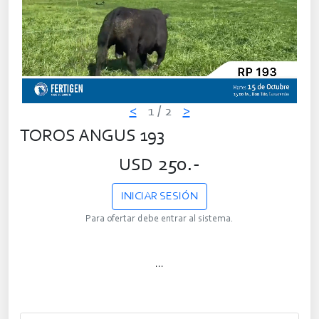
<
1
/ 2
>
TOROS ANGUS 193
250.-
USD
INICIAR SESIÓN
Para ofertar debe entrar al sistema.
...