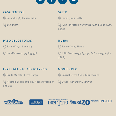
CASA CENTRAL
SALTO
Sarandí 236, Tacuarembó
Lavalleja 47, Salto
463 25555
Juan I.Pirotto 099 735581 / 473 26826 / 473
29757
PASO DE LOS TOROS
RIVERA
Sarandí 351 - Local 03
Sarandí 541, Rivera
Luis Romano 099 833 478
Julio Osorio 099 637094 / 462 24057 / 462
26887
FRAILE MUERTO, CERRO LARGO
MONTEVIDEO
Fraile Muerto, Cerro Largo
Gabriel Otero 6603, Montevideo
Ricardo Echenique s/n / Rosa Olivera 099
Diego Techera 091 615 555
077 826