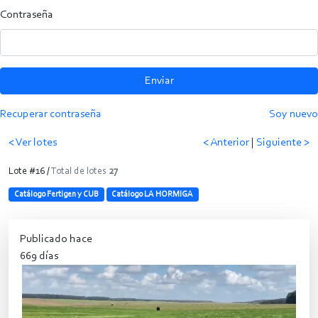
Contraseña
Enviar
Recuperar contraseña
Soy nuevo
< Ver lotes
< Anterior
|
Siguiente >
Lote #16 /
Total de lotes
27
Catálogo Fertigen y CUB
Catálogo LA HORMIGA
Publicado hace
669 días