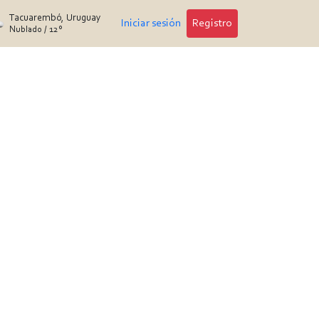
Tacuarembó, Uruguay
Iniciar sesión
Registro
Nublado
/
12°