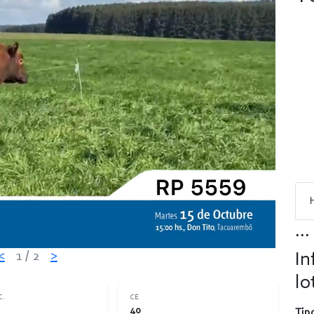
...
<
1
/ 2
>
In
lo
C.
CE
40
Tipo