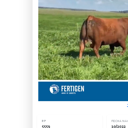
RP
FECHA NA
5559
10/2022