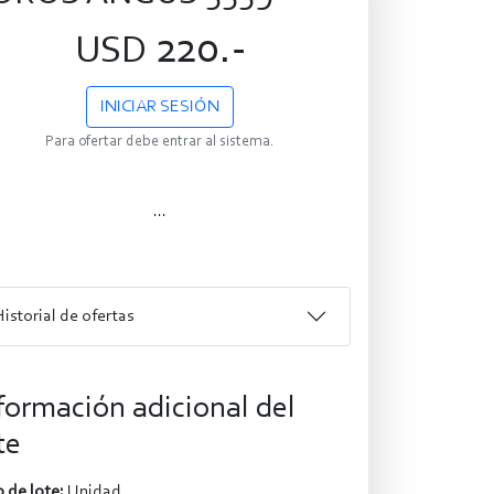
220.-
USD
INICIAR SESIÓN
Para ofertar debe entrar al sistema.
...
Historial de ofertas
formación adicional del
te
 de lote:
Unidad