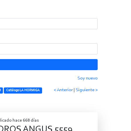
Soy nuevo
< Anterior
|
Siguiente >
B
Catálogo LA HORMIGA
licado hace 668 días
OROS ANGUS 5559