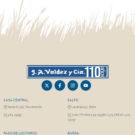
CASA CENTRAL
SALTO
Sarandí 236, Tacuarembó
Lavalleja 47, Salto
463 25555
Juan I.Pirotto 099 735581 / 473 26826 / 473
29757
PASO DE LOS TOROS
RIVERA