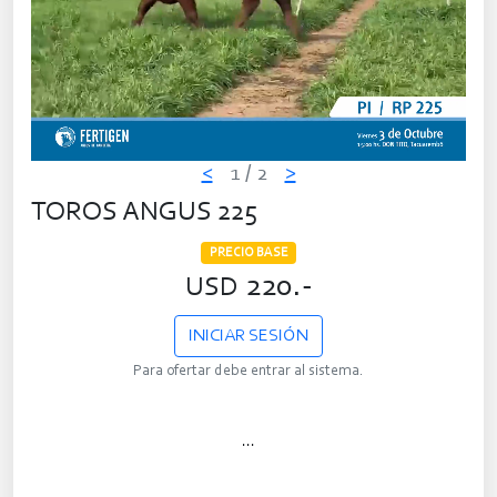
<
1
/ 2
>
TOROS ANGUS 225
PRECIO BASE
220.-
USD
INICIAR SESIÓN
Para ofertar debe entrar al sistema.
...