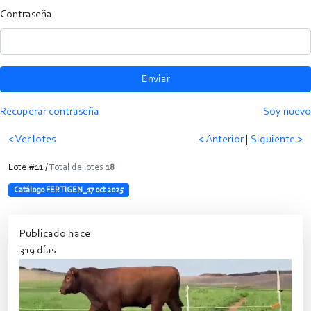
Contraseña
Enviar
Recuperar contraseña
Soy nuevo
< Ver lotes
< Anterior
|
Siguiente >
Lote #11 /
Total de lotes
18
Catálogo FERTIGEN_17 oct 2025
Publicado hace
319 días