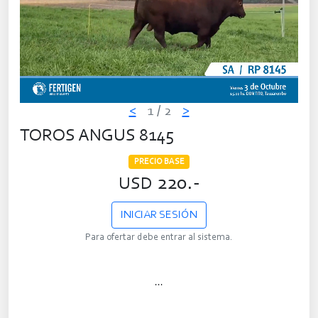
<
1
/ 2
>
TOROS ANGUS 8145
PRECIO BASE
220.-
USD
INICIAR SESIÓN
Para ofertar debe entrar al sistema.
...