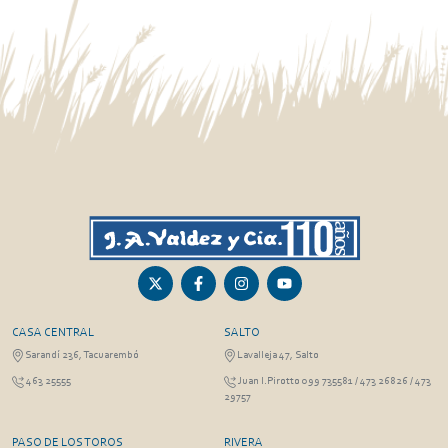
CASA CENTRAL
SALTO
Sarandí 236, Tacuarembó
Lavalleja 47, Salto
463 25555
Juan I.Pirotto 099 735581 / 473 26826 / 473
29757
PASO DE LOS TOROS
RIVERA