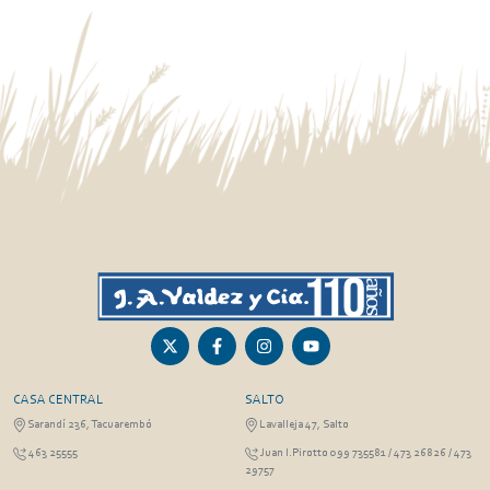
CASA CENTRAL
SALTO
Sarandí 236, Tacuarembó
Lavalleja 47, Salto
463 25555
Juan I.Pirotto 099 735581 / 473 26826 / 473
29757