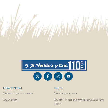
CASA CENTRAL
SALTO
Sarandí 236, Tacuarembó
Lavalleja 47, Salto
463 25555
Juan I.Pirotto 099 735581 / 473 26826 / 473
29757