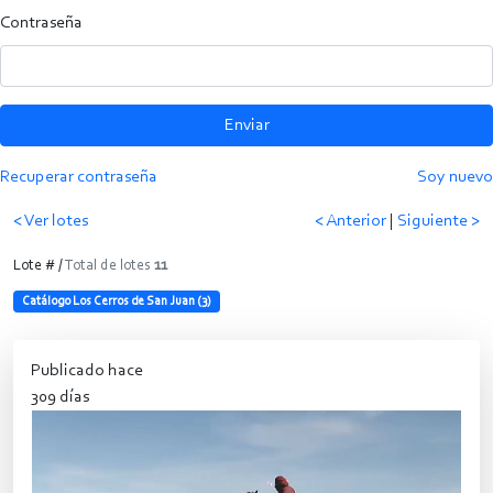
Contraseña
Enviar
Recuperar contraseña
Soy nuevo
< Ver lotes
< Anterior
|
Siguiente >
Lote # /
Total de lotes
11
Catálogo Los Cerros de San Juan (3)
Publicado hace
309 días