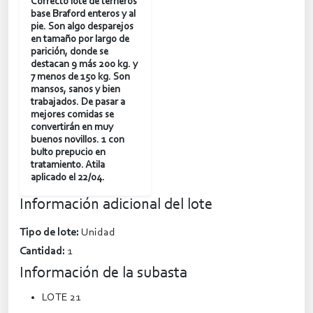
Correcto lote de terneros
base Braford enteros y al
pie. Son algo desparejos
en tamaño por largo de
parición, donde se
destacan 9 más 200 kg. y
7 menos de 150 kg. Son
mansos, sanos y bien
trabajados. De pasar a
mejores comidas se
convertirán en muy
buenos novillos. 1 con
bulto prepucio en
tratamiento. Atila
aplicado el 22/04.
Información adicional del lote
Tipo de lote:
Unidad
Cantidad:
1
Información de la subasta
LOTE 21