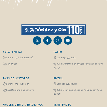
CASA CENTRAL
SALTO
Sarandí 236, Tacuarembó
Lavalleja 47, Salto
463 25555
Juan I.Pirotto 099 735581 / 473 26826 / 473
29757
PASO DE LOS TOROS
RIVERA
Sarandí 351 - Local 03
Sarandí 541, Rivera
Luis Romano 099 833 478
Julio Osorio 099 637094 / 462 24057 / 462
26887
FRAILE MUERTO, CERRO LARGO
MONTEVIDEO