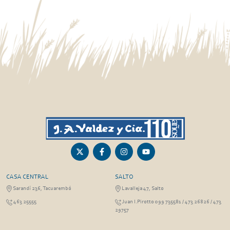
CASA CENTRAL
SALTO
Sarandí 236, Tacuarembó
Lavalleja 47, Salto
463 25555
Juan I.Pirotto 099 735581 / 473 26826 / 473
29757