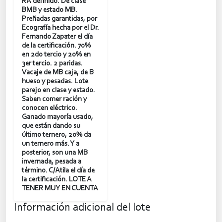
RA definido. De clase
BMB y estado MB.
Preñadas garantidas, por
Ecografía hecha por el Dr.
Fernando Zapater el día
de la certificación. 70%
en 2do tercio y 20% en
3er tercio. 2 paridas.
Vacaje de MB caja, de B
hueso y pesadas. Lote
parejo en clase y estado.
Saben comer ración y
conocen eléctrico.
Ganado mayoría usado,
que están dando su
último ternero, 20% da
un ternero más. Y a
posterior, son una MB
invernada, pesada a
término. C/Atila el día de
la certificación. LOTE A
TENER MUY EN CUENTA
Información adicional del lote