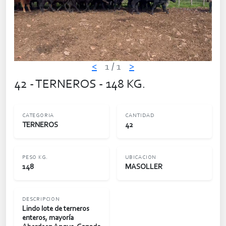
<
1
/ 1
>
42 - TERNEROS - 148 KG.
CATEGORIA
CANTIDAD
TERNEROS
42
PESO KG.
UBICACION
148
MASOLLER
DESCRIPCION
Lindo lote de terneros
enteros, mayoría