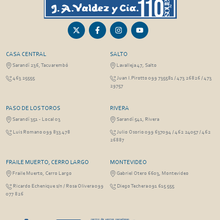
CASA CENTRAL
SALTO
Sarandí 236, Tacuarembó
Lavalleja 47, Salto
463 25555
Juan I.Pirotto 099 735581 / 473 26826 / 473
29757
PASO DE LOS TOROS
RIVERA
Sarandí 351 - Local 03
Sarandí 541, Rivera
Luis Romano 099 833 478
Julio Osorio 099 637094 / 462 24057 / 462
26887
FRAILE MUERTO, CERRO LARGO
MONTEVIDEO
Fraile Muerto, Cerro Largo
Gabriel Otero 6603, Montevideo
Ricardo Echenique s/n / Rosa Olivera 099
Diego Techera 091 615 555
077 826